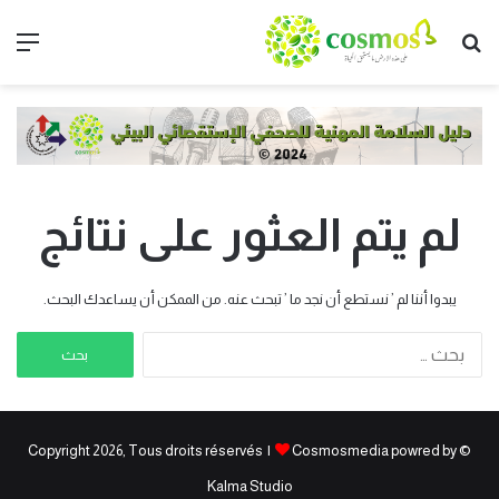
بحث
الق
عن
لم يتم العثور على نتائج
يبدوا أننا لم ’ نستطع أن نجد ما ’ تبحث عنه. من الممكن أن يساعدك البحث.
البحث
عن:
Cosmosmedia powred by
© Copyright 2026, Tous droits réservés |
Kalma Studio