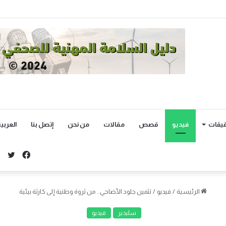
يقات
فيديو
قصص
مقالات
من نحن
إتصل بنا
العربي
توي
فيسبو
الرئيسية
/
فيديو
/
تثمين جلود الأضاحي.. من ثروة وطنية إلى كارثة بيئية
سليدير
فيديو