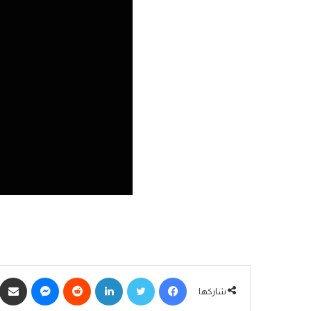
فيسبوك
تويتر
لينكدإن
ماسنجر
شاركها