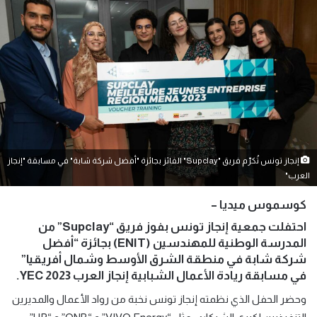
إنجاز تونس تُكرّم فريق "Supclay" الفائز بجائزة "أفضل شركة شابة" في مسابقة "إنجاز
العرب"
كوسموس ميديا –
احتفلت جمعية إنجاز تونس بفوز فريق “Supclay” من
المدرسة الوطنية للمهندسين (ENIT) بجائزة “أفضل
شركة شابة في منطقة الشرق الأوسط وشمال أفريقيا”
في مسابقة ريادة الأعمال الشبابية إنجاز العرب YEC 2023.
وحضر الحفل الذي نظمته إنجاز تونس نخبة من رواد الأعمال والمديرين