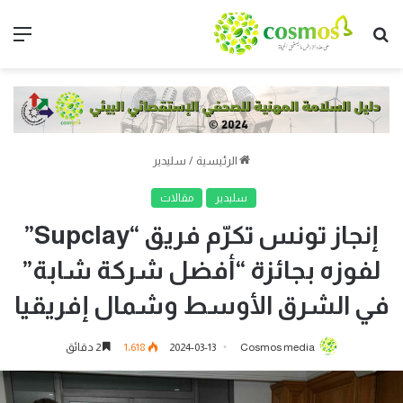
بحث
الق
عن
الرئيسية
/
سليدير
سليدير
مقالات
إنجاز تونس تكرّم فريق “Supclay”
لفوزه بجائزة “أفضل شركة شابة”
في الشرق الأوسط وشمال إفريقيا
Cosmos media
2024-03-13
1٬618
2 دقائق