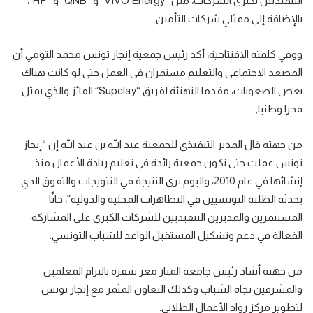
التنفيذيين لكبرى الشركات، مثل “VIVO Energy” و “QNB” و “HP”،
بالإضافة إلى ممثلي شركات التأمين.
ووفي كلمته الافتتاحية، أكد رئيس جمعية إنجاز تونس محمد التومي أن
المصعد الاجتماعي والتعليم مستمران في العمل حتى لو كانت هناك
بعض الصعوبات، مقدما التهنئة لفريق “Supclay” الفائز والذي يمثل
فخرا وطنيا٫
من جهته قال المدير التنفيذي للجمعية عبد الله بن عبد الله إن “إنجاز
تونس عملت حتى تكون جمعية رائدة في تعليم ريادة الأعمال منذ
إنشائها في عام 2010، واليوم نرى النتيجة في التتويجات والتفوق الذي
يحدثه الطلبة التونسيين في التظاهرات المحلية والدولية”، حاثّا
المستثمرين والمديرين التنفيذيين للشركات الكبرى على المشاركة
الفعالة في دعم وتشكيل المستقبل الواعد للشباب التونسي.
من جهته أشاد رئيس جامعة المنار معز شفرة بالتزام المعلمين
والمشرفين تجاه الشباب وكذلك التعاون المثمر مع إنجاز تونس
لتطوير مركز رواد الأعمال الطلابي.