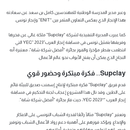
وعبر مدير المدرسة الوطنية للمهندسين كامل بن سعد عن سعادته
بهذا الإنجاز الذي يعكس التعاون المثمر بين “ENIT” وإنجاز تونس.
كما عبرت المديرة التنفيذية لشركة “Supclay” ملكة غالي عن فخرها
وفريقها بتمثيل تونس في مسابقة إنجاز العرب”YEC” 2023 التي
انتظمت بقطر مؤخرا، والفوز بجائزة “أفضل شركة شابة”، معتبرة أنه
النجاح الذي يمكن أن يفتح الأبواب نحو عالم الأعمال.
Supclay.. فكرة مبتكرة وحضور قوي
قدم فريق “Supclay” فكرة مبتكرة لإنتاج إسمنت صديق للبيئة قائم
على الطين. وقد نال هذا المشروع إعجاب لجنة التحكيم في مسابقة
إنجاز العرب “YEC 2023″، حيث فاز بجائزة “أفضل شركة شابة”.
وتعتبر “Supclay” مثالًا رائعًا لقدرة الشباب التونسي على الابتكار
والإبداع. ويؤكد فوزهم على أهمية دعم رواد الأعمال الشباب وتوفير
فرص لهم لتطوير مهاراتهم وتحقيق أحلامهم.