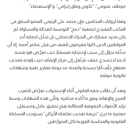
موظف عمومي”، “تكوين وفاق إجرامي”، و”الإستعصاء”.
وفقا لروايات المحامين، فإن محمد علي الرتيمي، العضو السابق في
المكتب التنفيذي لجمعية “دمج” التونسية للعدالة والمساواة، لم
يكن مجرد مشارك في التحرك الاحتجاجي، بل تدخّل لحماية أحد
المواطنين الذين كانوا يتعرضون للعنف من قبل عناصر أمنية. إلا أن
تدخّله تحوّل إلى سبب لإحتجازه تعسفيًا، حيث تعرّض هو نفسه
لاعتداء جسدي عنيف، ثم نُقل إلى مركز الإيقاف حيث وُوجه بتعذيب
ممنهج خلّف آثارا جسدية واضحة، مدعومة بتقارير طبية وشهادات
قانونية موثقة.
وبعد أن طالب بحقه القانوني أثناء الإستجواب، تعرّض للضرب
المبرح والإهانة، وفق ما أكده محاميه. وتأتي هذه الشهادات وسط
تزايد الأصوات الحقوقية المطالبة بفتح تحقيق عاجل ومستقل،
معتبرة ما جرى “جريمة تعذيب مكتملة الأركان” تستوجب المساءلة
القانونية والمحاسبة الفورية لكل المتورّطين.