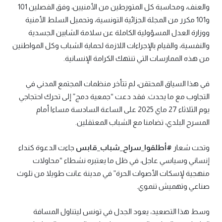
والعنف، ومحاسبة كل المتورطين من الأمنيين، وفق الفصلين 101
و101 مكرر من المجلة الجزائية التونسية، وتحميل السلط الأمنية
ووزارة العدل المسؤولية الكاملة عن سلامة الشابين الجسدية
والنفسية، والقيام بالإجراءات اللازمة لحماية الشباب وكل المواطنين
من هذه الممارسات التي تنتهك الكرامة الإنسانية.
في هذا السياق المحتقن، لم تتأخر منظمات المجتمع المدني في
التجاوب مع ما يحدث. فقد دعت “جمعية دمج” إلى تحرك احتجاجي
يوم الثلاثاء 27 ماي 2025 على الساعة السادسة مساءا أمام
المسرح البلدي، تضامنا مع الشباب المعتقلين.
وتحت شعار
#
أطلقوا_سراح_شباب_قابس
جاءت الدعوة كنداء
إنساني وسياسي عاجل، في ظل ما يعتبره نشطاء “محاولات
منهجية لإسكات الأصوات الحرة” في مدينة عانت طويلا من تلوث
صناعي وتهميش تنموي.
وسط هذا التصعيد، يعود الجدل في تونس ليتناول المسافة