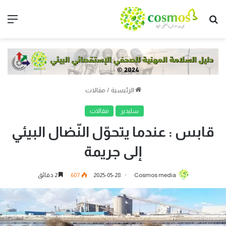
الرئيسية
/
مقالات
سليدير
مقالات
قابس : عندما يتحوّل النّضال البيئي
إلى جريمة
Cosmos media
2025-05-28
607
2 دقائق