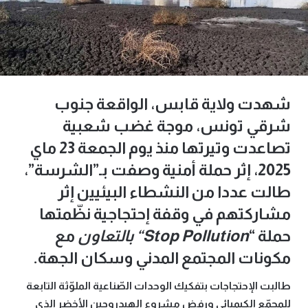
شهدت ولاية قابس، الواقعة جنوب
شرقي تونس، موجة غضب شعبية
تصاعدت وتيرتها منذ يوم الجمعة 23 ماي
2025، إثر حملة أمنية وصفت بـ”الشرسة”،
طالت عددا من النشطاء البيئيين إثر
مشاركتهم في وقفة إحتجاجية نظّمتها
حملة
“
Stop Pollution
“
بالتعاون
مع
مكونات المجتمع المدني وسكان الجهة.
طالبت الإحتجاجات بتفكيك الوحدات الصّناعية الملوّثة التابعة
للمجمّع الكيميائي ورفض مشروع الهيدروجين الأخضر الذي