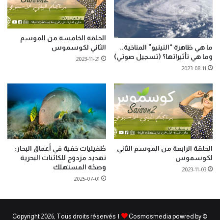
الحلقة الخامسة من الموسم
الثاني لكوسموس
ما هي ظاهرة “النينيو” المناخية..
وما هي تأثيراتها؟ (تسجيل صوتي)
2023-11-21
2023-08-11
الحلقة الرابعة من الموسم الثاني
طُفيليات خفية في أعماق البحار:
لكوسموس
تهديد مزدوج للكائنات البحرية
وصحّة المستهلك
2023-11-03
2025-07-01
Cosmosmedia powred by
© Copyright 2026, Tous droits réservés |