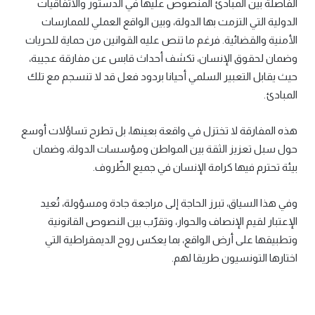
الفاصلة بين المبادئ المنصوص عليها في الدستور والاتفاقيات
الدولية التي التزمت بها الدولة، وبين الواقع العملي للممارسات
الأمنية والقضائية. فرغم ما تنص عليه القوانين من حماية للحريات
وضمان لحقوق الإنسان، تكشف أحداث قابس عن مفارقة عجيبة،
حيث يقابل التعبير السلمي أحيانا بردود فعل قد لا تنسجم مع تلك
المبادئ.
هذه المفارقة لا تختزل في واقعة بعينها، بل تطرح تساؤلات أوسع
حول سبل تعزيز الثقة بين المواطن ومؤسسات الدولة، وضمان
بيئة تحترم فيها كرامة الإنسان في جميع الظّروف.
وفي هذا السياق، تبرز الحاجة إلى مراجعة جادة ومسؤولة، تُعيد
الإعتبار لقيم الإنصاف والحوار، وتقرّب بين النصوص القانونية
وتطبيقها على أرض الواقع، بما يعكس روح الديمقراطية التي
اختارها التونسيون طريقا لهم.