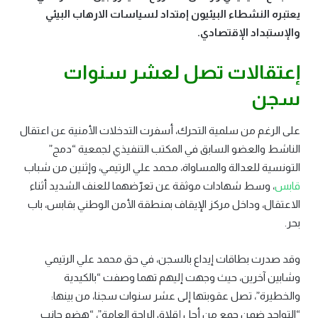
يعتبره النشطاء البيئيون إمتداد لسياسات الارهاب البيئي
والإستبداد الإقتصادي
.
إعتقالات تصل لعشر سنوات
سجن
على الرغم من سلمية التحرك، أسفرت التدخلات الأمنية عن اعتقال
الناشط والعضو السابق في المكتب التنفيذي لجمعية “دمج”
التونسية للعدالة والمساواة، محمد علي الرتيمي، وإثنين من شباب
قابس
، وسط شهادات موثقة عن تعرّضهما للعنف الشديد أثناء
الاعتقال، وداخل مركز الإيقاف بمنطقة الأمن الوطني بقابس، باب
بحر.
وقد صدرت بطاقات إيداع بالسجن، في حق محمد علي الرتيمي
وشابين آخرين، حيث وجهت إليهم تهما وصفت “بالكيدية
والخطيرة”، تصل عقوبتها إلى عشر سنوات سجنا، من بينها:
“التواجد ضمن جمع من أجل إقلاق الراحة العامة”، “هضم جانب