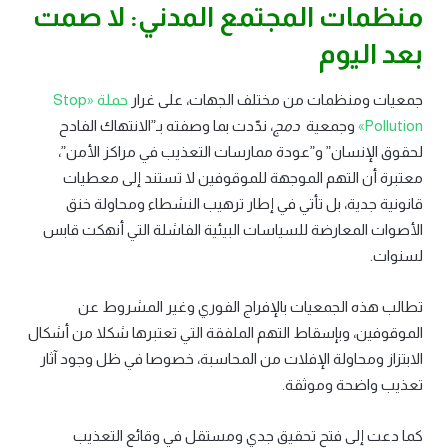
منظمات المجتمع المدني: لا صمت
بعد اليوم
جمعيات ومنظمات من مختلف الجهات، على غرار
حملة «Stop
Pollution»
وجمعية
دمج
، ندّدت بما وصفته بـ”الانتهاك الفادح
لحقوق الإنسان” و”عودة ممارسات التعذيب في مراكز الأمن”،
معتبرة أن التهم الموجهة للموقوفين لا تستند إلى معطيات
قانونية جدية، بل تأتي في إطار ترهيب النشطاء ومحاولة خنق
الأصوات المعارضة للسياسات البيئية الفاشلة التي أنهكت قابس
لسنوات.
تطالب هذه الجمعيات بالإفراج الفوري وغير المشروط عن
الموقوفين، وبإسقاط التهم الملفقة التي تعتبرها شكلا من أشكال
الابتزاز ومحاولة الإفلات من المحاسبة، خصوصا في ظل وجود آثار
تعذيب واضحة وموثقة.
كما دعت إلى فتح تحقيق جدي ومستقل في وقائع التعذيب