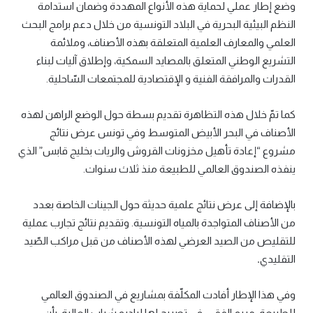
وضع إطار عملي لحماية هذه الأنواع المهددة وضمان استدامة
النظم البيئية البحرية في البلاد التونسية من خلال دعم برامج البحث
العلمي والمعارف العلمية المتعلقة بهذه الأصناف، وملائمة
التشريع الوطني المتعلق بالمصايد السمكية، وإطلاق آليات لبناء
القدرات والمرافقة الفنية و الإقتصادية للمجتمعات السّاحلية.
كما تمّ خلال هذه التظاهرة تقديم بسطة حول الوضع الراهن لهذه
الأصناف في البحر الأبيض المتوسط وفي تونس عرض نتائج
مشروع “إعادة تأهيل مخزونات القروش والريات بخليج قابس” الذي
ينفذه الصندوق العالمي للطبيعة منذ ثلاث سنوات.
بالإضافة إلى عرض نتائج علمية حديثة حول الجينات الخاصة بعدد
من الأصناف المتواجدة بالمياه التونسية. وتقديم نتائج تجارب عملية
للتقليص من الصيد العرضي لهذه الأصناف من قبل مراكب الصّيد
التقليدي
.
وفي هذا الإطار أفادت المكلّفة بمشاريع في الصندوق العالمي
للطبيعة، مريم الفقي، في تصريح لها لراديو شباب العالية، بأن