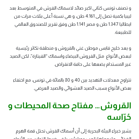
و تصنف تونس كثاني اكبر صائد لاسماك القرش في المتوسط بعد
ليبيا بكمية تصل إلى 4.161 طن، و هي نسبة أعلى بثلاث مرات من
ايطاليا 1.347 طن و مصر 1.141 طن وفق تقرير للصندوق العالمي
للطبيعة.
و يعد خليج قابس موطن غني بالقروش و منطقة تكاثر رئيسية
لبعض الأنواع مثل القروش البيضاء واسماك “القيتارة”، لكن الصيد
غير المستدام يضعها على حافة الانقراض.
تتراوح معدلات التهديد بين 40 و 80 بالمائة في تونس، مع اختفاء
بعض الأنواع بسبب الصيد العشوائي والصيد العرضي.
القروش… مفتاح صحة المحيطات و
حُرّاسه
يشير خبراء البيئة البحرية إلى أن أسماك القرش تحتل قمة الهرم
الغذائي، ما يجعلها تلعب دورا رئيسيا في ضبط التوازن بين الأنواع