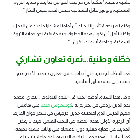
علمية دقيقة، “تمكننا من مراجعة القوانين بما يخدم حماية الثروة
السمكية، وتوفير بدائل اقتصادية تضمن لقمة عيش البحّار.”
وختم تصريحه قائلاً:”إننا ندرك أن أمامنا مشوارا طويلا من العمل،
ولكننا نأمل أن تكون هذه الخطوة بداية حقيقية نحو حماية الثروة
السمكية، وخاصة أسماك القرش.”
خطّة وطنية…ثمرة تعاون تشاركي
تُعد الخطّة الوطنية التي أطلقت ثمرة تعاون متعدد الأطراف و
تستند إلى عدة محاور أساسية.
و في هذا السياق أوضح الخبير في التنوع البيولوجي البحري، محمد
نجم الدين برادعي في تصريح له ل
كوسموس ميديا
على هامش
مخيم القرش الذي احتضنته مدين جرجيس في شهر جوان الفارط
أن الركيزة الأولى لهذه الخطة هي البحث العلمي، حيث لا يمكن
الحديث عن حماية فعلية دون الاعتماد على بيانات علمية دقيقة.
كما أشار إلى أهمية وعي البحّارة، الذين يمثلون فاعلا رئيسيا في