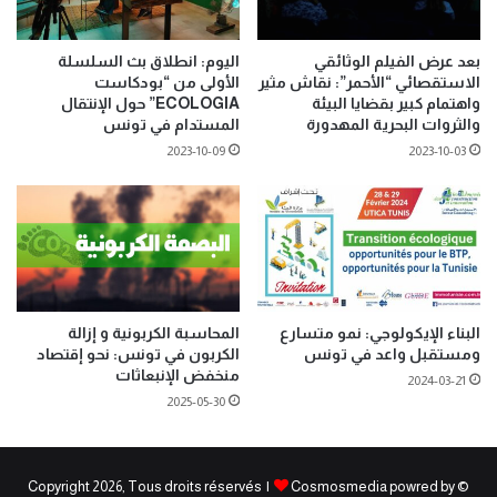
بعد عرض الفيلم الوثائقي
اليوم: انطلاق بث السلسلة
الاستقصائي “الأحمر”: نقاش مثير
الأولى من “بودكاست
واهتمام كبير بقضايا البيئة
ECOLOGIA” حول الإنتقال
والثروات البحرية المهدورة
المستدام في تونس
2023-10-09
2023-10-03
البناء الإيكولوجي: نمو متسارع
المحاسبة الكربونية و إزالة
ومستقبل واعد في تونس
الكربون في تونس: نحو إقتصاد
منخفض الإنبعاثات
2024-03-21
2025-05-30
Cosmosmedia powred by
© Copyright 2026, Tous droits réservés |