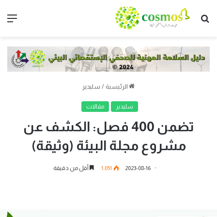
بحث
الق
عن
الرئيسية
/
سليدير
سليدير
مقالات
تضمن 400 فصل: الكشف عن
مشروع مجلة البيئة (وثيقة)
2023-08-16
1٬051
أقل من دقيقة