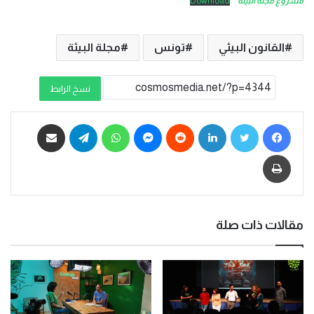
مشروع مجلّة البيئة
Download
القانون البيئي
تونس
مجلة البيئة
نسخ الرابط
فيسبوك
تويتر
لينكدإن
ماسنجر
واتساب
تيلقرام
مشاركة عبر البريد
طباعة
مقالات ذات صلة