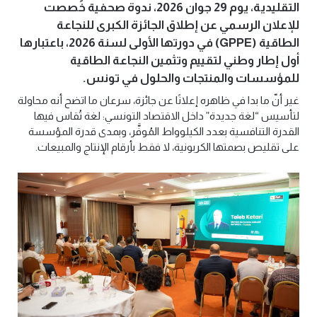
التقليدية، يوم 29 جوان 2026، ندوة صحفية خُصصت
للإعلان الرسمي عن إطلاق الجائزة الكبرى للنجاعة
الطاقية
(GPPE)
في دورتها الأولى لسنة 2026، باعتبارها
أول إطار وطني لتقييم وتثمين النجاعة الطاقية
للمؤسسات والمنتجات والحلول في تونس
.
غير أنّ ما بدا في ظاهره إعلانًا عن جائزة، سرعان ما اتضح أنه محاولة
لتأسيس “لغة جديدة” داخل الاقتصاد التونسي: لغة تُقاس فيها
القدرة التنافسية بعدد الكيلوواط المُوفَّر، وبمدى قدرة المؤسسة
على تقليص بصمتها الكربونية، لا فقط بأرقام الإنتاج والمبيعات
.