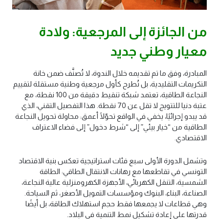
من الجائزة إلى المرجعية: ولادة
معيار وطني جديد
المبادرة، وفق ما تم تقديمه خلال الندوة، لا تُصنَّف ضمن خانة
التكريمات التقليدية، بل تُطرح كأول مرجعية وطنية مستقلة لتقييم
النجاعة الطاقية، تعتمد شبكة تنقيط دقيقة من 100 نقطة، مع
عتبة دنيا للتتويج لا تقل عن 70 نقطة. هذا التفصيل التقني، الذي
قد يبدو إجرائيًا، يخفي في الواقع تحوّلًا أعمق: محاولة تحويل النجاعة
الطاقية من “خيار بيئي” إلى “شرط دخول” إلى فضاء الاعتراف
الاقتصادي
.
وتشمل الدورة الأولى سبع فئات استراتيجية تعكس بنية الاقتصاد
التونسي في تقاطعها مع رهانات الانتقال الطاقي: الطاقة
الشمسية، التنقل الكهربائي، الأجهزة الكهرومنزلية عالية النجاعة،
الصناعة، البناء، البنوك ومؤسسات التمويل الأصغر، ثم السياحة.
وهي قطاعات لا يجمعها فقط حجم استهلاك الطاقة، بل أيضًا
قدرتها على إعادة تشكيل نمط التنمية في البلاد
.