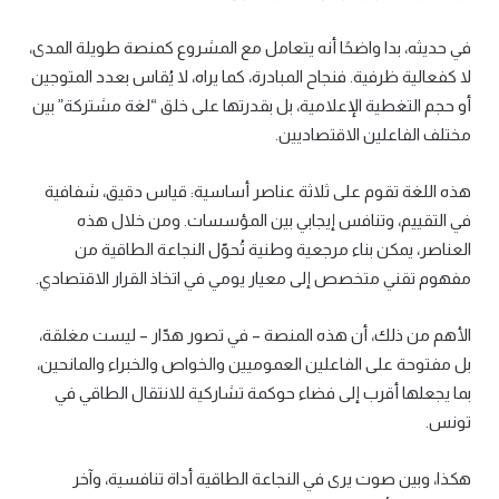
في حديثه، بدا واضحًا أنه يتعامل مع المشروع كمنصة طويلة المدى،
لا كفعالية ظرفية. فنجاح المبادرة، كما يراه، لا يُقاس بعدد المتوجين
أو حجم التغطية الإعلامية، بل بقدرتها على خلق “لغة مشتركة” بين
مختلف الفاعلين الاقتصاديين.
هذه اللغة تقوم على ثلاثة عناصر أساسية: قياس دقيق، شفافية
في التقييم، وتنافس إيجابي بين المؤسسات. ومن خلال هذه
العناصر، يمكن بناء مرجعية وطنية تُحوّل النجاعة الطاقية من
مفهوم تقني متخصص إلى معيار يومي في اتخاذ القرار الاقتصادي.
الأهم من ذلك، أن هذه المنصة – في تصور هدّار – ليست مغلقة،
بل مفتوحة على الفاعلين العموميين والخواص والخبراء والمانحين،
بما يجعلها أقرب إلى فضاء حوكمة تشاركية للانتقال الطاقي في
تونس.
هكذا، وبين صوت يرى في النجاعة الطاقية أداة تنافسية، وآخر