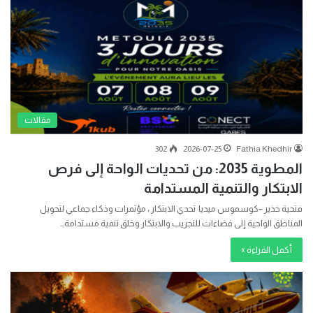
مقالات
302
2026-07-25
Fathia Khedhir
المطوية 2035: من تحديات الواحة إلى فرص
الابتكار والتنمية المستدامة
فتحية خذير –كوسموس ميديا تحدي الابتكار ، مؤتمرات وذكاء جماعي لتحويل
المناطق الواحية إلى فضاءات للتجريب والابتكار وخلق تنمية مستدامة…
أكمل القراءة »