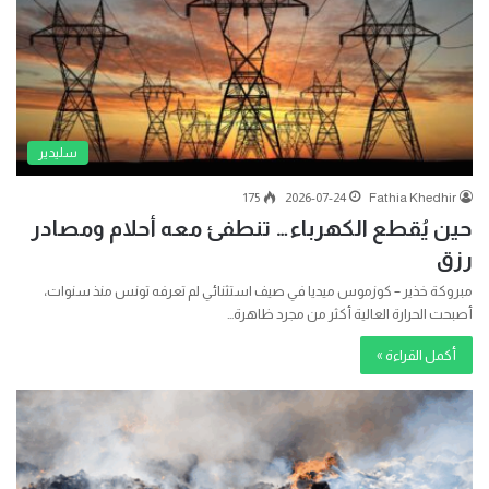
سليدير
175
2026-07-24
Fathia Khedhir
حين يُقطع الكهرباء… تنطفئ معه أحلام ومصادر
رزق
مبروكة خذير – كوزموس ميديا في صيف استثنائي لم تعرفه تونس منذ سنوات،
أصبحت الحرارة العالية أكثر من مجرد ظاهرة…
أكمل القراءة »