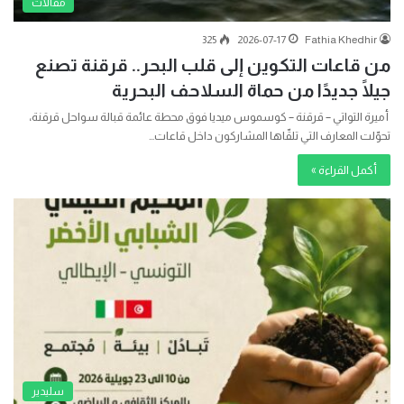
مقالات
325
2026-07-17
Fathia Khedhir
من قاعات التكوين إلى قلب البحر.. قرقنة تصنع
جيلًا جديدًا من حماة السلاحف البحرية
أميرة التواتي – قرقنة – كوسموس ميديا فوق محطة عائمة قبالة سواحل قرقنة،
تحوّلت المعارف التي تلقّاها المشاركون داخل قاعات…
أكمل القراءة »
سليدير