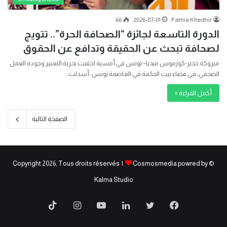
66
2026-07-01
Fathia Khedhir
الدورة التاسعة لجائزة “الصحافة الحرة”.. تتويج
لصحافة تبحث عن الحقيقة وتدافع عن الحقوق
مبروكة خذير-كوزموس ميديا– تونس في أمسية احتفت بحرية التعبير وجودة العمل
الصحفي، في فضاء بيت الحكمة في العاصمة تونس ،أسدلت…
أكمل القراءة »
الصفحة التالية
Cosmosmedia powred by
© Copyright 2026, Tous droits réservés |
Kalma Studio
فيسبوك
تويتر
لينكدإن
يوتيوب
انستقرام
‫TikTok