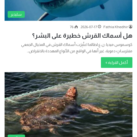
سليدير
76
2026-07-17
Fathia Khedhir
هل أسماك القرش خطيرة على البشر؟
كوسموس ميديا: ن.ع لطالما اعتُبِرَت أسماك القرش في المخيال الجمعي
مفترساتٍ دموية، غير أنها في الواقع من الأنواع المهددة بالانقراض…
أكمل القراءة »