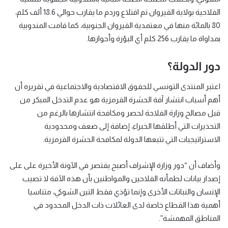
الفلاحية بولاية القيروان تم اقتلاع وردم ما يقارب حوالي 18.6 ألف كلم،
80 بالمائة منها في معتمدية القيروان الجنوبية، كما قامت المندوبية
بمداواة ما يقارب 256 كلم أي البؤرة وأحوازها.
دور الدولة؟
اعتبر المنتدى التونسي للحقوق الاقتصادية والاجتماعية في تقريره أن
أهم أسباب انتشار آفة الحشرة القرمزية هو عدم التدخل المبكر من
قبل مصالح وزارة الفلاحة لحصر ومكافحة انتشارها بالرغم من
التحذيرات التي أطلقها الخبراء، إضافة إلى ضعف ومحدودية
الاستراتيجبات التي تتبعها الدولة لمكافحة الحشرة القرمزية.
وأضاف أن “دور وزارة الإشراف أصبح يقتصر في الآونة الأخيرة على على
إصدار بيانات لطمأنه الفلاحين والمواطنين بأن هذه الآفة لا تصيب
الإنسان والنباتات الأخرى وإنما تؤذي فقط التين الشوكي، متناسيا
أهمية هذا القطاع خاصة لدى العائلات ذات الدخل المحدود في
المناطق المهمشة”.