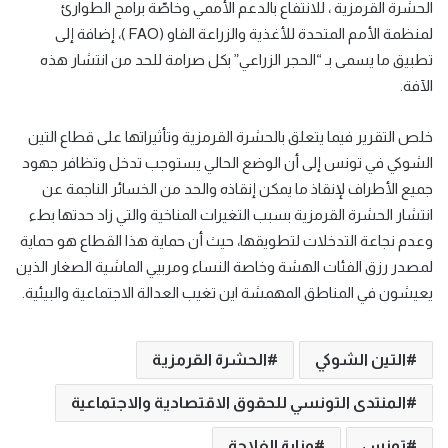
الحشرة القرمزية ، للانتفاع بالدعم الأممي وخاصّة برامج الطوارئ
لمنظمة الأمم المتحدة للأغذية والزراعة الفاو (FAO )، إضافة إلى
تطبيق ما يسمى بـ “الحجر الزراعي” بكل صرامة للحد من انتشار هذه
الآفة.
خلص التقرير فيما يتعلق بالحشرة القرمزية وتأثيراتها على قطاع التين
الشوكي في تونس إلى أن الوضع الحالي يستوجب تدخل وتظافر جهود
جميع الأطراف لإنقاذ ما يمكن إنقاذه والحد من الخسائر الناجمة عن
انتشار الحشرة القرمزية بسبب التغيرات المناخية والتي زاد حدتها بطء
وعدم نجاعة التدخلات لتطويقها، حيث أن حماية هذا القطاع هو حماية
لمصدر رزق الفئات الهشة وخاصة النساء ومربيي الماشية الصغار الذين
يعيشون في المناطق المهمشة اين تغيب العدالة الاجتماعية والبيئية.
التين الشوكي
الحشرة القرمزية
المنتدى التونسي للحقوق الاقتصادية والاجتماعية
تونس
وزارة الفلاحة