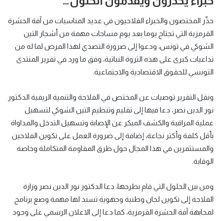
خبراء يحذرون ويقدمون الحلول…
حذّر المختصون والخبراء الفلاحيون في عديد المناسبات من آفة الحشرة
القرمزية التي تجتاح يوما بعد يوم مساحات مهمة من أشجار التين
الشوكي في تونس، ودعوا إلى ضرورة التصدي لهذا المرض لما له من
تداعيات كبرى على هذه الثروة النباتية، وفق ما ورد في تقرير المنتدى
التونسي للحقوق الاقتصادية والاجتماعية.
ونقل التقرير توصيات عن المختص في الفلاحة والتنمية الريفية الدكتور
نور الدين نصر، دعا فيها إلى تقليم وتنظيم التين الشوكي لتسهيل
عملية المراقبة والكشف المبكر عن الإصابة وتسهيل التدخل والمداواة
بأقل كلفة وأكثر نجاعة، إضافة إلى ضرورة العمل على تكوين الفلاحين
والمستثمرين في هذا المجال حول طرق المقاومة المتكاملة وخاصة
الوقاية.
ومن بين الحلول التي قام بطرحها، دعا الدكتور نور الدين نصر وزارة
الفلاحة إلى تكوين لجان وطنية وجهوية تسند لها مهمة وضع برنامج
لمجابهة آفة الحشرة القرمزية، كما دعا إلى الاعلان الرسمي على وجود