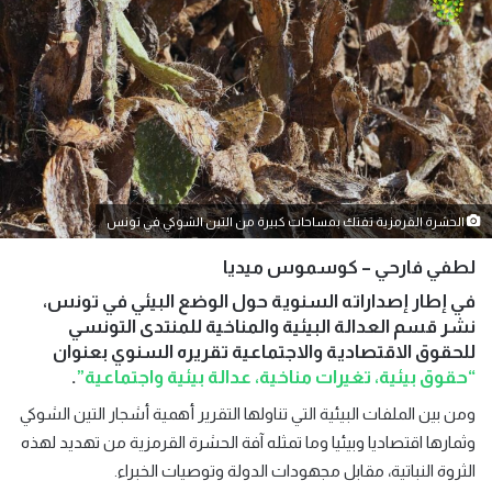
الحشرة القرمزية تفتك بمساحات كبيرة من التين الشوكي في تونس
لطفي فارحي – كوسموس ميديا
في إطار إصداراته السنوية حول الوضع البيئي في تونس،
نشر قسم العدالة البيئية والمناخية للمنتدى التونسي
للحقوق الاقتصادية والاجتماعية تقريره السنوي بعنوان
“حقوق بيئية، تغيرات مناخية، عدالة بيئية واجتماعية”
.
ومن بين الملفات البيئية التي تناولها التقرير أهمية أشجار التين الشوكي
وثمارها اقتصاديا وبيئيا وما تمثله آفة الحشرة القرمزية من تهديد لهذه
الثروة النباتية، مقابل مجهودات الدولة وتوصيات الخبراء.