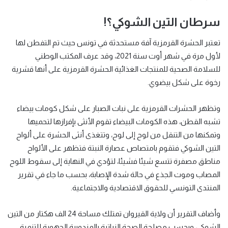
سرطان التين الشوكي؟!
تعتبر الحشرة القرمزية آفة مستحدثة في تونس حيث تم التفطن لها
لأول مرة في شهر أوت سنة 2021، وقد عرف المكتب الوطني
للسلامة الصحية للمنتجات الغذائية الحشرة القرمزية على أنها قشرية
رخوة على شكل بيضوي.
وتظهر الحشرات القرمزية على نبات الصبار على شكل كومات بيضاء
تشبه القطن، هذه الكومات البيضاء تقوم الأنثى بإفرازها لتحميها
وتمكنها من التنقل من لوح إلى لوح، وتتغذى أنثى الحشرة على ألواح
التين الشوكي فتقوم بامتصاص عصارة النبتة فتظهر على الألواح
مناطق مصفرة تتسع شيئا فشيئا، لتؤدي في النهاية إلى سقوط اللوح
المصاب وموت الجذع في حالة شدة الإصابة، بحسب ما جاء في تقرير
المنتدى التونسي للحقوق الاقتصادية والاجتماعية.
وأضاف التقرير أن ولاية القيروان تمتلك مساحة 24 الف هكتار من التين
الشوكي، وبحسب مصلحة الصحة النباتية بالمندوبية الجهوية للتنمية