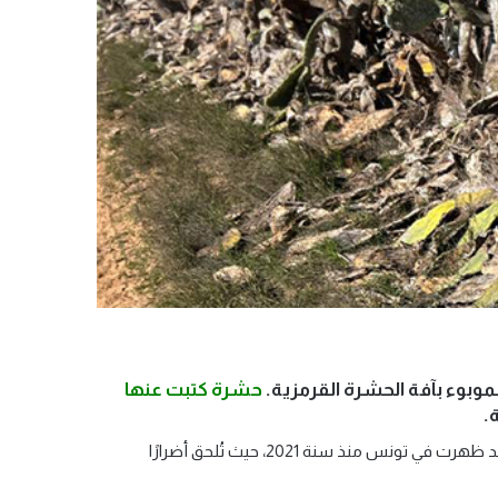
موبوء بآفة الحشرة القرمزية.
حشرة كتبت عنها
.
تُعدّ الحشرة القرمزية (Dactylopius opuntiae) من أخطر الآفات التي تواجه نبات التين الشوكي في العالم، وقد ظهرت في تونس منذ سنة 2021، حيث تُلحق أضرارًا