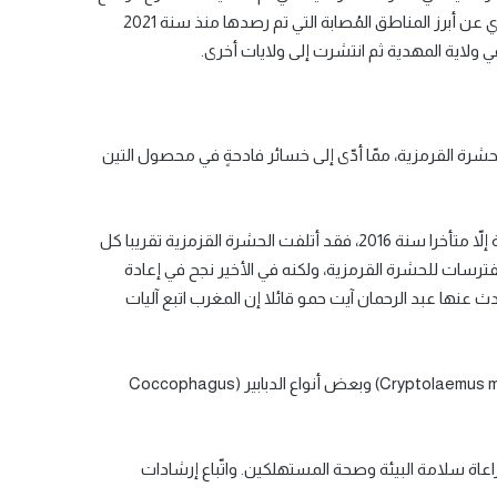
الوبائي للحشرة القرمزية من قبل فريق “ايكولوجيني”. إذ تحدث ممثل وزارة الفلاحة الدكتور محمد رابح الحجلاوي عن أبرز المناطق المُصابة التي تم رصدها منذ سنة 2021
 ولاية المهدية ثم انتشرت إلى ولايات أخرى.
حشرة القرمزية، ممّا أدّى إلى خسائر فادحةٍ في محصول التين
بدأت بوادر الإصابات الأولى هناك سنة 2014، غير أن المغرب لم يبدأ تنفيذ استراتيجية مجابهة الحشرة القرمزية إلاّ متأخرا سنة 2016، فقد أتلفت الحشرة القزمزية تقريبا كل
ترسات للحشرة القرمزية، ولكنه في الأخير نجح في إعادة
ث عنها عبد الرحمان آيت حمو قائلا إن المغرب اتبع آليات
من خلال إطلاق الحشرات المفترسة الطبيعية للحشرة القرمزية، مثل (Cryptolaemus montrouzieri) وبعض أنواع الدبابير (Coccophagus
اة سلامة البيئة وصحة المستهلكين. واتّباع إرشادات