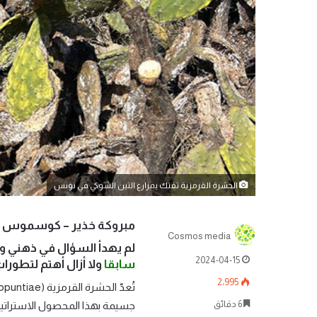
الحشرة القرمزية تفتك بمزارع التين الشوكي في تونس
مبروكة خذير – كوسموس م
Cosmos media
لم يهدأ السؤال في ذهني وأ
2024-04-15
سابقا
ولا أزال أهتم لتطورا
2٬995
6 دقائق
جسيمة بهذا المحصول الاستراتيجي، 