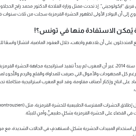
لاوي إلى أن البوادر الأولى لظهور الحشرة القرمزية سجلت من ثلاث سنوات في
 يُمكن الاستفادة منها في تونس؟!
المتدخلون على أن بلادهم واجهت، خلال العقود الماضية، انتشارًا واسعًا لل
م كل المجهودات والأموال التي صرفت للمداواة والقلع والردم واللّجوء لمف
د على انتاج وإكثار أصناف مقاومة، وقد اتبع المغرب استراتيجية متكاملة تحد
:
 استخدام المبيدات الحشرية بشكلٍ مُستهدفٍ في الحالات الشديدة، مع مراع