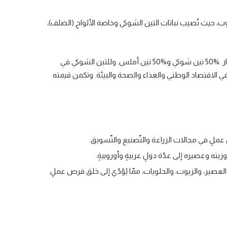
حيث تُصيب نباتات التين الشوكي وخاصة الألواح (الضلف)،
وقد شرحت لمياء بن سالم الوضع في تونس قائلة إن مخزون البلاد من التين الشوكي يمتد على 600 ألف هكتار. %50 تين شوكي و%50 تين أملس. وللتين الشوكي في
 في الاقتصاد الوطني والغذاء والصحة والبيئة. وتكمن قيمته
عملٍ في مجالات الزراعة والتّصنيع والتّسويق.
ته وعصيره إلى عدّة دولٍ عربيةٍ وأوروبيةٍ.
العصير، والزيوت، والحلويات، ممّا يُؤدّي إلى خلق فرص عملٍ