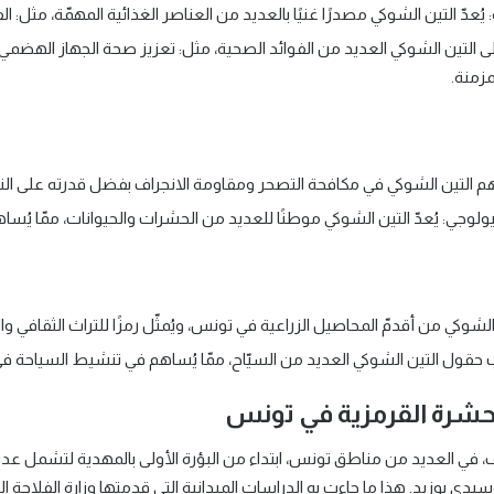
ة: يُعدّ التين الشوكي مصدرًا غنيًا بالعديد من العناصر الغذائية المهمّة، مثل:
ى التين الشوكي العديد من الفوائد الصحية، مثل: تعزيز صحة الجهاز الهضم
زمنة.
هم التين الشوكي في مكافحة التصحر ومقاومة الانجراف بفضل قدرته على النمو
يولوجي: يُعدّ التين الشوكي موطنًا للعديد من الحشرات والحيوانات، ممّا يُسا
تين الشوكي من أقدمّ المحاصيل الزراعية في تونس، ويُمثّل رمزًا للتراث الثقافي وا
حقول التين الشوكي العديد من السيّاح، ممّا يُساهم في تنشيط السياحة في 
لحشرة القرمزية في تونس
 في العديد من مناطق تونس، ابتداء من البؤرة الأولى بالمهدية لتشمل عدي
وزيد. هذا ما جاءت به الدراسات الميدانية التي قدمتها وزارة الفلاحة ال