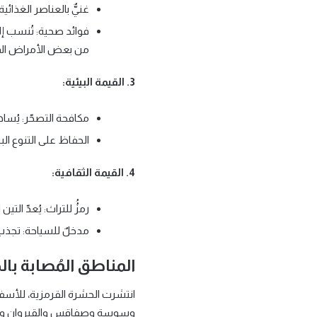
غنيٌّ بالعناصر الغذائي
فوائد صحية: تُنسب إل
من بعض الأمراض الم
3. القيمة البيئية:
مكافحة التصحّر: يُسا
الحفاظ على التنوع الب
4. القيمة الثقافية:
رمزُُ للتراث: يُعدّ ال
مدخلٌ للسياحة: تجذب 
المناطق المُصابة با
انتشرت الحشرة القرمزية، للأسف،
وسوسة وصفاقس والقيروان وسيدي ب