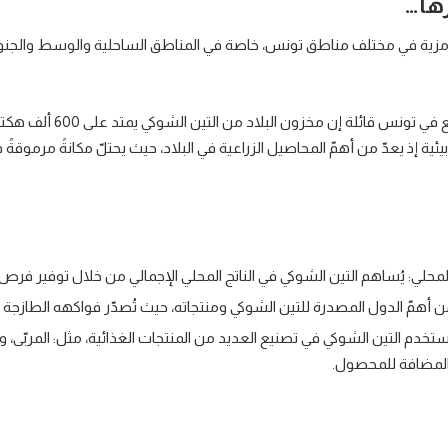
رها…
زية في مختلف مناطق تونس، خاصة في المناطق الساحلية والوسط والجنوب، 
ية إذ يعدّ من أهمّ المحاصيل الزراعية في البلاد، حيث يحتلّ مكانةً مرموقةً
لمحلي: يُساهم التين الشوكي في الناتج المحلي الإجمالي من خلال توفير فرص 
ن أهمّ الدول المصدرة للتين الشوكي ومنتجاته، حيث تُصدّر فواكهه الطازجة وزي
ُستخدم التين الشوكي في تصنيع العديد من المنتجات الغذائية، مثل: المربّى، و
 المضافة للمحصول.