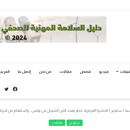
يقات
فيديو
قصص
مقالات
من نحن
إتصل بنا
العربي
توي
فيسبو
ية
/
سليدير
/
الحشرة القرمزية: خطر يهدد التين الشوكي في تونس.. واستلهام من تجربة
سليدير
مقالات