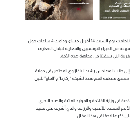
ضمن هذا الوضع تسارعت الجهود لمعرفة سبل المقاومة أو الوقاية. أسئلة طرحتها للنقاش ندوة افتراضية انتظمت يوم السبت 14 أفريل مساء، ودامت 4 ساعات حول
عة من الخبراء التونسيين والمغاربة لتبادل المعارف
بية التي سبقتنا في مجابهة هذه الآفة.
ممثلين في مديرة تنمية الموارد الزراعية والرعوية (OEP) لمياء بن سالم إلى جانب المهندس رشيد الباغازاوي المختص في حماية
ONS) ورافقه في تحليل الوضع في المغرب منسق منطقة المتوسط لشبكة “إكاردا” و”الفاو” للتين
حية في وزارة الفلاحة و الموارد المائية والصيد البحري
الأمم المتحدة للأغذية والزراعة والذي أشرف على تنفيذ