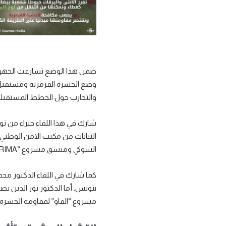
وضع الحشرة القرمزية ومستقبل 
والتجارب حول الخطط المستقبلية 
الشوكي ومنسق مشروع “PRIMA” عبد الرحمان آيت حمو.
كما شارك في اللقاء الدكتور محمد 
بتونس. أما الدكتور نور الدين نص
مشروع “الفاو” لمقاومة الحشرة القرمزية بالمغرب 2017-2019، فقد اختتم الورشة بحلول 